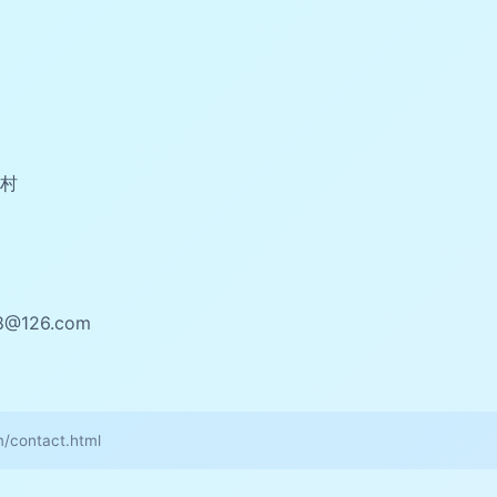
村
8@126.com
ontact.html